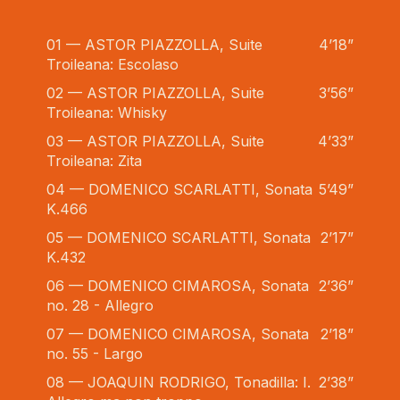
01 — ASTOR PIAZZOLLA, Suite
4’18”
Troileana: Escolaso
02 — ASTOR PIAZZOLLA, Suite
3’56”
Troileana: Whisky
03 — ASTOR PIAZZOLLA, Suite
4’33”
Troileana: Zita
04 — DOMENICO SCARLATTI, Sonata
5’49”
K.466
05 — DOMENICO SCARLATTI, Sonata
2’17”
K.432
06 — DOMENICO CIMAROSA, Sonata
2’36”
no. 28 - Allegro
07 — DOMENICO CIMAROSA, Sonata
2’18”
no. 55 - Largo
08 — JOAQUIN RODRIGO, Tonadilla: I.
2’38”