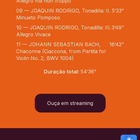
Allegro ma non troppo
09 — JOAQUIN RODRIGO, Tonadilla: II.
5’33”
Minueto Pomposo
10 — JOAQUIN RODRIGO, Tonadilla: III.
3’49”
Allegro Vivace
11 — JOHANN SEBASTIAN BACH,
16’42”
Chaconne (Ciaccona, from Partita for
Violin No. 2, BWV 1004)
Duração total:
54’36”
Ouça em streaming