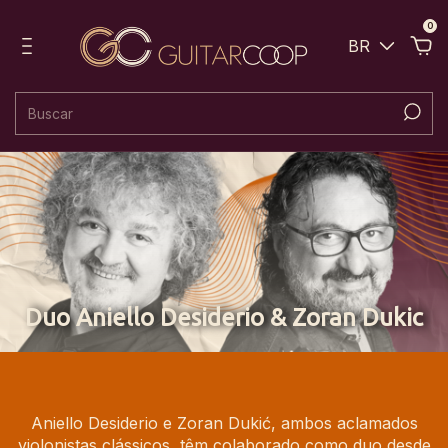
0
BR
Duo Aniello Desiderio & Zoran Dukic
Aniello Desiderio e Zoran Dukić, ambos aclamados
violonistas clássicos, têm colaborado como duo desde