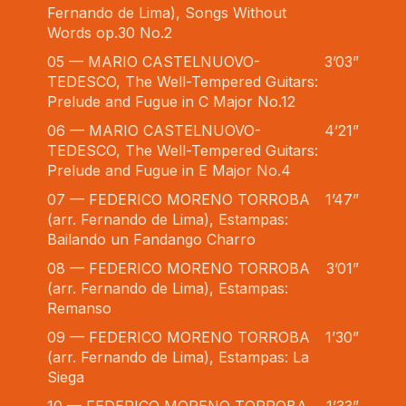
Fernando de Lima), Songs Without
Words op.30 No.2
05 — MARIO CASTELNUOVO-
3’03”
TEDESCO, The Well-Tempered Guitars:
Prelude and Fugue in C Major No.12
06 — MARIO CASTELNUOVO-
4’21”
TEDESCO, The Well-Tempered Guitars:
Prelude and Fugue in E Major No.4
07 — FEDERICO MORENO TORROBA
1’47”
(arr. Fernando de Lima), Estampas:
Bailando un Fandango Charro
08 — FEDERICO MORENO TORROBA
3’01”
(arr. Fernando de Lima), Estampas:
Remanso
09 — FEDERICO MORENO TORROBA
1’30”
(arr. Fernando de Lima), Estampas: La
Siega